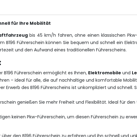
ell für Ihre Mobilität
aftfahrzeug
bis 45 km/h fahren, ohne einen klassischen Pkw
dem B196 Führerschein können Sie bequem und schnell ein Elektr
tezeit und den Aufwand eines traditionellen Führerscheins.
:
er B196 Führerschein ermöglicht es Ihnen,
Elektromobile
und
Le
ren – ideal für alle, die auf nachhaltige und komfortable Mobilit
Der Erwerb des B196 Führerscheins ist unkompliziert und schnell
rschein genießen Sie mehr Freiheit und Flexibilität. Ideal für den
ötigen keinen Pkw-Führerschein, um diesen Führerschein zu erwe
 über den B196 Führerschein zu erfahren und ihn schnell und unk