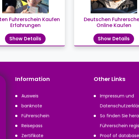
ten Fuhrerschein Kaufen
Deutschen Fuhrersche
Erfahrungen
Online Kaufen
Show Details
Show Details
Information
Other Links
Ausweis
Impressum und
banknote
Datenschutzerklä
Führerschein
So finden Sie hera
Reisepass
Führerschein regist
Zertifikate
Proof of databas