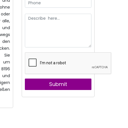
l und
ohne
 oder
 alle,
n und
wegs
r den
cken.
ie
um
 B196
 und
igern
Submit
nießen