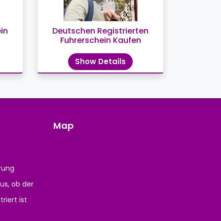
in
Deutschen Registrierten
Fuhrerschein Kaufen
Show Details
Map
rung
us, ob der
riert ist
e