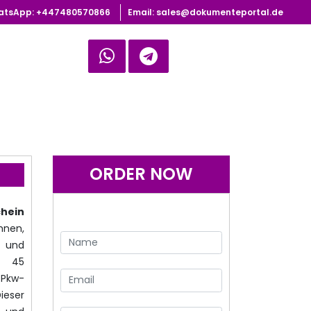
atsApp: +447480570866‬‬
Email: sales@dokumenteportal.de
ORDER NOW
hein
nen,
und
is 45
Pkw-
ieser