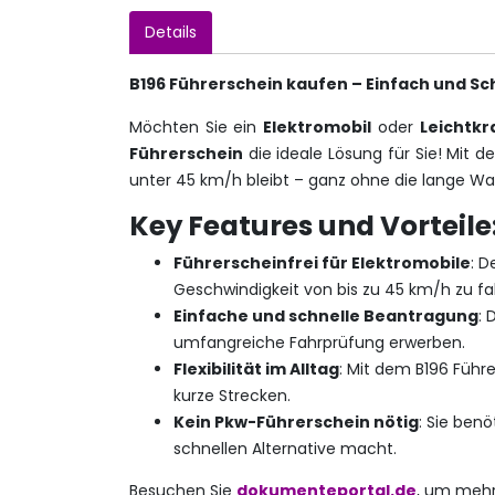
Details
B196 Führerschein kaufen – Einfach und Schn
Möchten Sie ein
Elektromobil
oder
Leichtkr
Führerschein
die ideale Lösung für Sie! Mit 
unter 45 km/h bleibt – ganz ohne die lange War
Key Features und Vorteile
Führerscheinfrei für Elektromobile
: D
Geschwindigkeit von bis zu 45 km/h zu fah
Einfache und schnelle Beantragung
: 
umfangreiche Fahrprüfung erwerben.
Flexibilität im Alltag
: Mit dem B196 Führe
kurze Strecken.
Kein Pkw-Führerschein nötig
: Sie ben
schnellen Alternative macht.
Besuchen Sie
dokumenteportal.de
, um mehr